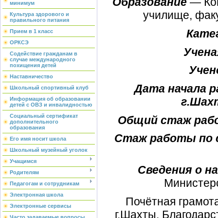
Образование
— Кон
минимум
училище, фак
Культура здорового и
правильного питания
Кате
Прием в 1 класс
ОРКСЭ
Учена
Содействие гражданам в
случае международного
похищения детей
Учен
Наставничество
Дата начала 
Школьный спортивный клуб
г.Ша
Информация об образовании
детей с ОВЗ и инвалидностью
Социальный сертификат
Общий стаж работ
дополнительного
образования
Стаж работы по с
Его имя носит школа
Школьный музейный уголок
Учащимся
Сведения о на
Родителям
Министерс
Педагогам и сотрудникам
Электронная школа
Почётная грамот
Электронные сервисы
г.Шахты, Благодар
Часто задаваемые вопросы