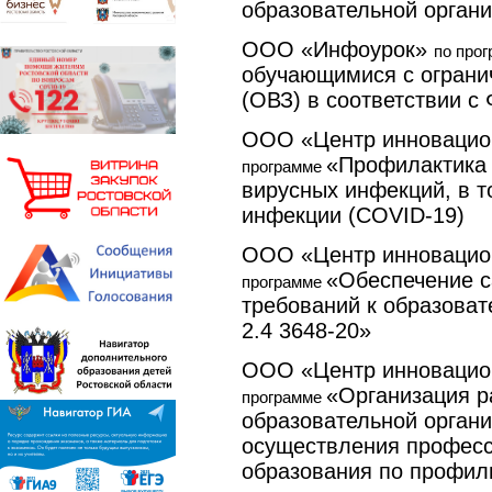
образовательной орган
ООО «Инфоурок»
по про
обучающимися с ограни
(ОВЗ) в соответствии 
ООО «Центр инновацион
«Профилактика 
программе
вирусных инфекций, в т
инфекции (СО
VID
-19)
ООО «Центр инновацион
«Обеспечение с
программе
требований к образова
2.4 3648-20»
ООО «Центр инновацион
«Организация р
программе
образовательной органи
осуществления професс
образования по профил