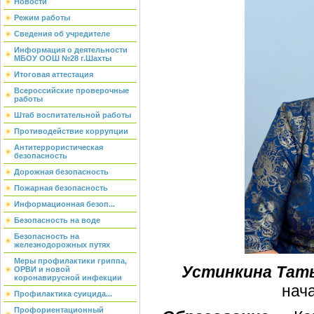
Новости
Режим работы
Сведения об учредителе
Информация о деятельности
МБОУ ООШ №28 г.Шахты
Итоговая аттестация
Всероссийские проверочные
работы
Штаб воспитательной работы
Противодействие коррупции
Антитеррористическая
безопасность
Дорожная безопасность
Пожарная безопасность
Информационная безоп...
Безопасность на воде
Безопасность на
железнодорожных путях
Меры профилактики гриппа,
Устинкина Тат
ОРВИ и новой
коронавирусной инфекции
нач
Профилактика суицида...
Профориентационный