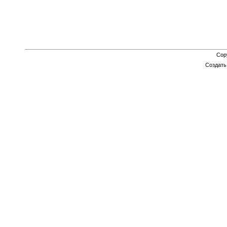
Cop
Создат