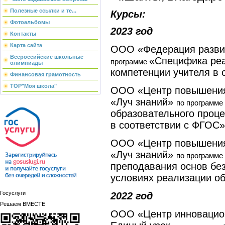
Полезные ссылки и те...
Курсы:
Фотоальбомы
2023 год
Контакты
Карта сайта
ООО «Федерация разви
Всероссийские школьные
«Специфика ре
программе
олимпиады
компетенции учителя в
Финансовая грамотность
ТОР"Моя школа"
ООО «Центр повышения
«Луч знаний»
по программе
образовательного проц
в соответствии с ФГОС»
ООО «Центр повышения
«Луч знаний»
по программе
преподавания основ бе
условиях реализации 
Госуслуги
2022 год
Решаем ВМЕСТЕ
ООО «Центр инновацион