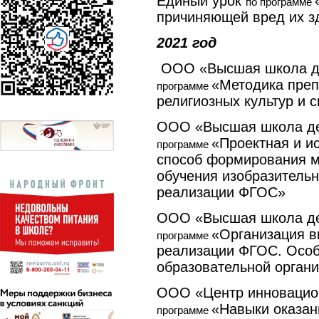
Единый урок
по программе
причиняющей вред их з
2021 год
ООО «Высшая школа де
«Методика преп
программе
религиозных культур и 
ООО «Высшая школа де
«Проектная и и
программе
способ формирования м
обучения изобразительн
реализации ФГОС»
ООО «Высшая школа де
«Организация в
программе
реализации ФГОС. Особ
образовательной орган
ООО «Центр инновацион
«Навыки оказан
программе